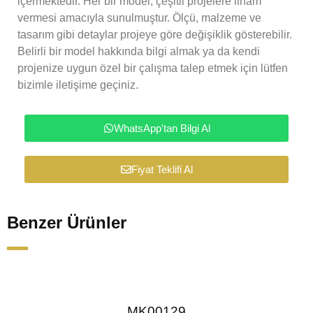
içermektedir. Her bir model, çeşitli projelere ilham
vermesi amacıyla sunulmuştur. Ölçü, malzeme ve
tasarım gibi detaylar projeye göre değişiklik gösterebilir.
Belirli bir model hakkında bilgi almak ya da kendi
projenize uygun özel bir çalışma talep etmek için lütfen
bizimle iletişime geçiniz.
WhatsApp'tan Bilgi Al
Fiyat Teklifi Al
Benzer Ürünler
MK00129