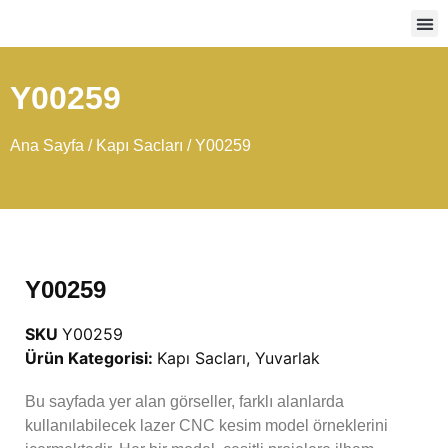
Ağır
Y00259
Ana Sayfa
/
Kapı Sacları
/ Y00259
Y00259
SKU
Y00259
Ürün Kategorisi:
Kapı Sacları
,
Yuvarlak
Bu sayfada yer alan görseller, farklı alanlarda
kullanılabilecek lazer CNC kesim model örneklerini