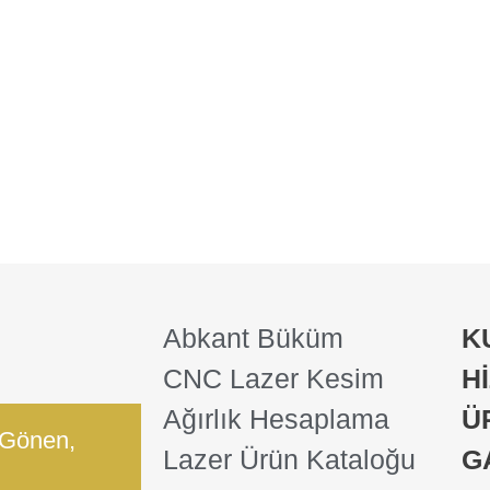
Abkant Büküm
K
CNC Lazer Kesim
H
Ağırlık Hesaplama
Ü
 Gönen,
Lazer Ürün Kataloğu
G