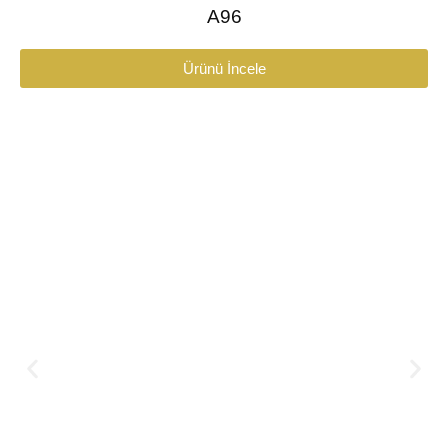
A96
Ürünü İncele