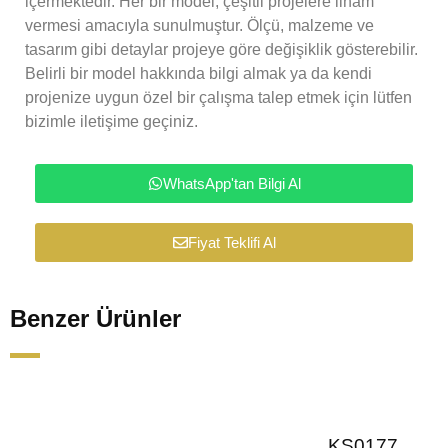
içermektedir. Her bir model, çeşitli projelere ilham
vermesi amacıyla sunulmuştur. Ölçü, malzeme ve
tasarım gibi detaylar projeye göre değişiklik gösterebilir.
Belirli bir model hakkında bilgi almak ya da kendi
projenize uygun özel bir çalışma talep etmek için lütfen
bizimle iletişime geçiniz.
WhatsApp'tan Bilgi Al
Fiyat Teklifi Al
Benzer Ürünler
KS0177