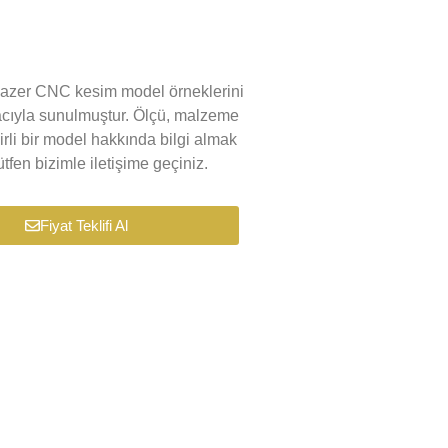
k lazer CNC kesim model örneklerini
macıyla sunulmuştur. Ölçü, malzeme
lirli bir model hakkında bilgi almak
tfen bizimle iletişime geçiniz.
Fiyat Teklifi Al