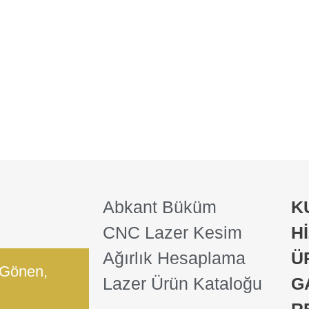
Abkant Büküm
K
CNC Lazer Kesim
H
Ağırlık Hesaplama
Ü
 Gönen,
Lazer Ürün Kataloğu
G