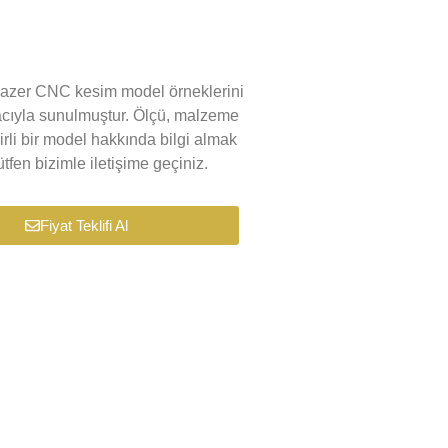
k lazer CNC kesim model örneklerini
macıyla sunulmuştur. Ölçü, malzeme
lirli bir model hakkında bilgi almak
tfen bizimle iletişime geçiniz.
Fiyat Teklifi Al