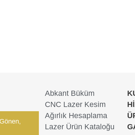
Abkant Büküm
K
CNC Lazer Kesim
H
Ağırlık Hesaplama
Ü
 Gönen,
Lazer Ürün Kataloğu
G