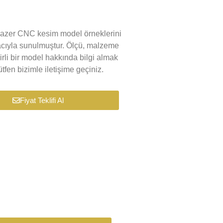
k lazer CNC kesim model örneklerini
macıyla sunulmuştur. Ölçü, malzeme
lirli bir model hakkında bilgi almak
tfen bizimle iletişime geçiniz.
Fiyat Teklifi Al