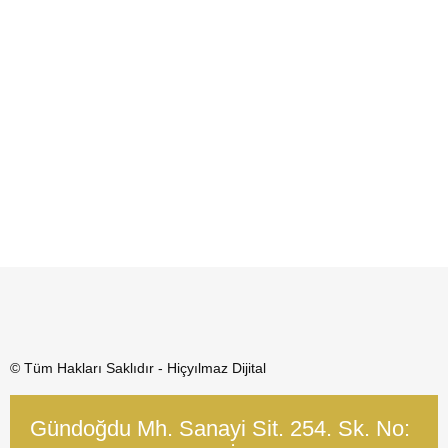
© Tüm Hakları Saklıdır - Hiçyılmaz Dijital
Gündoğdu Mh. Sanayi Sit. 254. Sk. No: