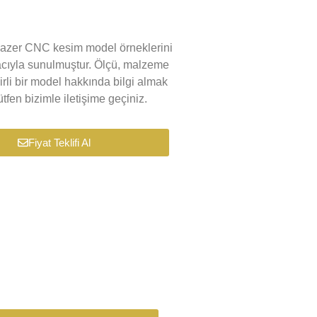
k lazer CNC kesim model örneklerini
macıyla sunulmuştur. Ölçü, malzeme
lirli bir model hakkında bilgi almak
tfen bizimle iletişime geçiniz.
Fiyat Teklifi Al