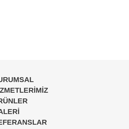
URUMSAL
İZMETLERİMİZ
RÜNLER
ALERİ
EFERANSLAR