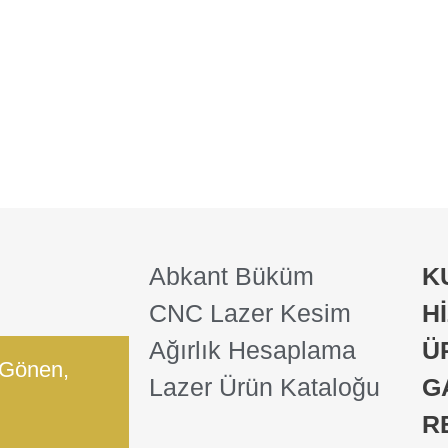
Abkant Büküm
K
CNC Lazer Kesim
H
Ağırlık Hesaplama
Ü
 Gönen,
Lazer Ürün Kataloğu
G
R