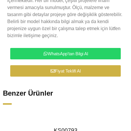
içermektedir. Her bir model, çeşitli projelere ilham
vermesi amacıyla sunulmuştur. Ölçü, malzeme ve
tasarım gibi detaylar projeye göre değişiklik gösterebilir.
Belirli bir model hakkında bilgi almak ya da kendi
projenize uygun özel bir çalışma talep etmek için lütfen
bizimle iletişime geçiniz.
WhatsApp'tan Bilgi Al
Fiyat Teklifi Al
Benzer Ürünler
KS00793