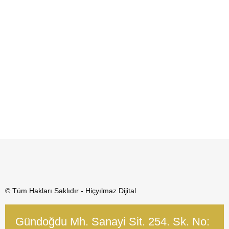
© Tüm Hakları Saklıdır - Hiçyılmaz Dijital
Gündoğdu Mh. Sanayi Sit. 254. Sk. No: