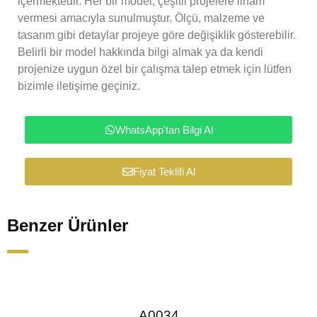
içermektedir. Her bir model, çeşitli projelere ilham
vermesi amacıyla sunulmuştur. Ölçü, malzeme ve
tasarım gibi detaylar projeye göre değişiklik gösterebilir.
Belirli bir model hakkında bilgi almak ya da kendi
projenize uygun özel bir çalışma talep etmek için lütfen
bizimle iletişime geçiniz.
WhatsApp'tan Bilgi Al
Fiyat Teklifi Al
Benzer Ürünler
A0034