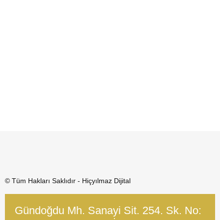
© Tüm Hakları Saklıdır - Hiçyılmaz Dijital
Gündoğdu Mh. Sanayi Sit. 254. Sk. No: