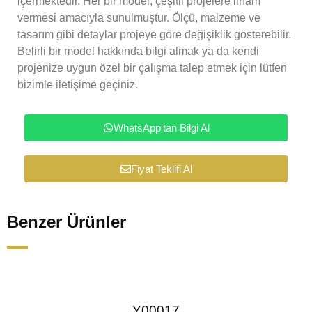
içermektedir. Her bir model, çeşitli projelere ilham
vermesi amacıyla sunulmuştur. Ölçü, malzeme ve
tasarım gibi detaylar projeye göre değişiklik gösterebilir.
Belirli bir model hakkında bilgi almak ya da kendi
projenize uygun özel bir çalışma talep etmek için lütfen
bizimle iletişime geçiniz.
WhatsApp'tan Bilgi Al
Fiyat Teklifi Al
Benzer Ürünler
Y00017