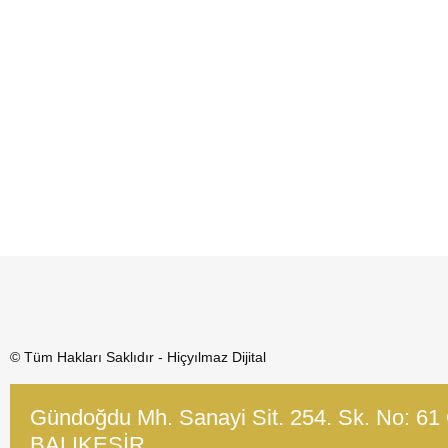
© Tüm Hakları Saklıdır - Hiçyılmaz Dijital
Gündoğdu Mh. Sanayi Sit. 254. Sk. No: 61
BALIKESİR