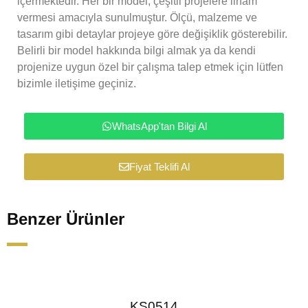
içermektedir. Her bir model, çeşitli projelere ilham
vermesi amacıyla sunulmuştur. Ölçü, malzeme ve
tasarım gibi detaylar projeye göre değişiklik gösterebilir.
Belirli bir model hakkında bilgi almak ya da kendi
projenize uygun özel bir çalışma talep etmek için lütfen
bizimle iletişime geçiniz.
WhatsApp'tan Bilgi Al
Fiyat Teklifi Al
Benzer Ürünler
KS0514