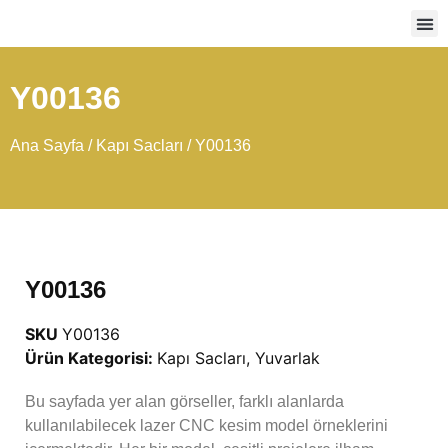
Ağır
Y00136
Ana Sayfa
/
Kapı Sacları
/ Y00136
Y00136
SKU
Y00136
Ürün Kategorisi:
Kapı Sacları
,
Yuvarlak
Bu sayfada yer alan görseller, farklı alanlarda
kullanılabilecek lazer CNC kesim model örneklerini