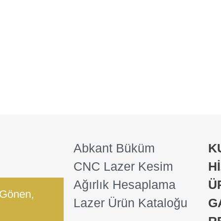
Abkant Büküm
K
CNC Lazer Kesim
H
Ağırlık Hesaplama
Ü
 Gönen,
Lazer Ürün Kataloğu
G