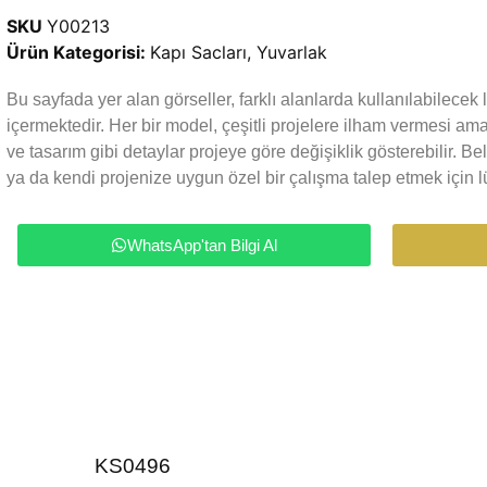
SKU
Y00213
Ürün Kategorisi:
Kapı Sacları
,
Yuvarlak
Bu sayfada yer alan görseller, farklı alanlarda kullanılabilece
içermektedir. Her bir model, çeşitli projelere ilham vermesi a
ve tasarım gibi detaylar projeye göre değişiklik gösterebilir. Be
ya da kendi projenize uygun özel bir çalışma talep etmek için lü
WhatsApp'tan Bilgi Al
KS0496