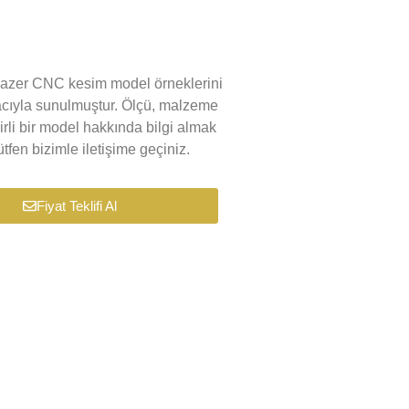
k lazer CNC kesim model örneklerini
macıyla sunulmuştur. Ölçü, malzeme
lirli bir model hakkında bilgi almak
tfen bizimle iletişime geçiniz.
Fiyat Teklifi Al