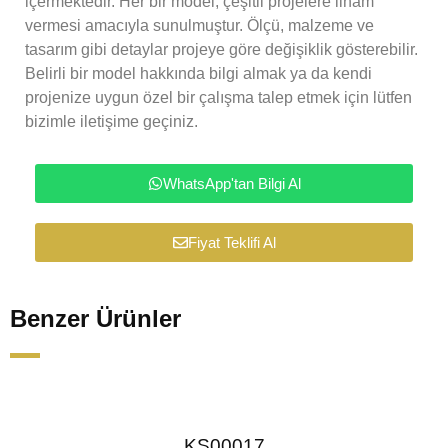
içermektedir. Her bir model, çeşitli projelere ilham
vermesi amacıyla sunulmuştur. Ölçü, malzeme ve
tasarım gibi detaylar projeye göre değişiklik gösterebilir.
Belirli bir model hakkında bilgi almak ya da kendi
projenize uygun özel bir çalışma talep etmek için lütfen
bizimle iletişime geçiniz.
WhatsApp'tan Bilgi Al
Fiyat Teklifi Al
Benzer Ürünler
KS00017