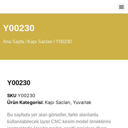
Ağır
Y00230
Ana Sayfa
/
Kapı Sacları
/ Y00230
Y00230
SKU
Y00230
Ürün Kategorisi:
Kapı Sacları
,
Yuvarlak
Bu sayfada yer alan görseller, farklı alanlarda
kullanılabilecek lazer CNC kesim model örneklerini