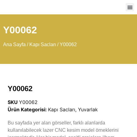
Ağır
Y00062
Ana Sayfa
/
Kapı Sacları
/ Y00062
Y00062
SKU
Y00062
Ürün Kategorisi:
Kapı Sacları
,
Yuvarlak
Bu sayfada yer alan görseller, farklı alanlarda
kullanılabilecek lazer CNC kesim model örneklerini