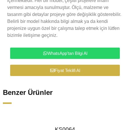
içermektedir. Her bir model, çeşitli projelere ilham
vermesi amacıyla sunulmuştur. Ölçü, malzeme ve
tasarım gibi detaylar projeye göre değişiklik gösterebilir.
Belirli bir model hakkında bilgi almak ya da kendi
projenize uygun özel bir çalışma talep etmek için lütfen
bizimle iletişime geçiniz.
WhatsApp'tan Bilgi Al
Fiyat Teklifi Al
Benzer Ürünler
KS0064