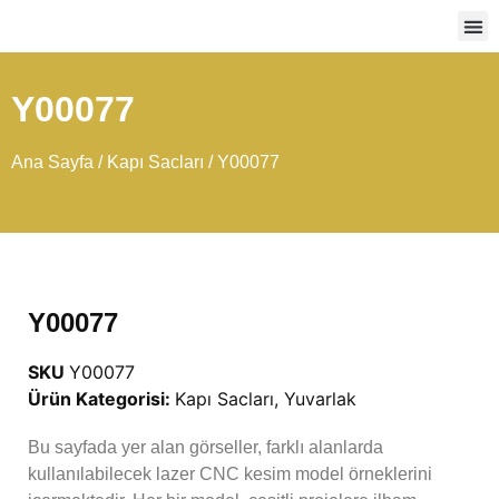
Ağır
Y00077
Ana Sayfa
/
Kapı Sacları
/ Y00077
Y00077
SKU
Y00077
Ürün Kategorisi:
Kapı Sacları
,
Yuvarlak
Bu sayfada yer alan görseller, farklı alanlarda
kullanılabilecek lazer CNC kesim model örneklerini